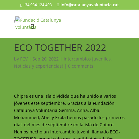
info@catalunyavoluntaria.cat
+34 934 124 493
ECO TOGETHER 2022
by
FCV
|
Sep 20, 2022
|
Intercambios Juveniles
,
Noticias y experiencias!
|
0 comments
Chipre es una isla dividida que ha unido a varios
jóvenes este septiembre. Gracias a la Fundación
Catalunya Voluntaria Gemma, Anna, Alba,
Mohammed, Abel y Erola hemos pasado los primeros
días del mes de septiembre en la isla de Chipre.
Hemos hecho un intercambio juvenil llamado ECO-
TOGETHER, organizado por la entidad Youth for