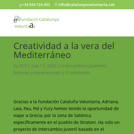
info@catalunyavoluntaria.cat
+34 934 124 493
Creatividad a la vera del
Mediterráneo
by
FCV
|
Sep 13, 2022
|
Intercambios Juveniles
,
Noticias y experiencias!
|
0 comments
Gracias a la Fundación Cataluña Voluntaria, Adriana,
Laia, Pau, Pol y Yury hemos tenido la oportunidad de
viajar a Grecia, por la zona de Salónica,
específicamente en el pueblo de Stratoni. Ha sido un
proyecto de Intercambio Juvenil basado en el