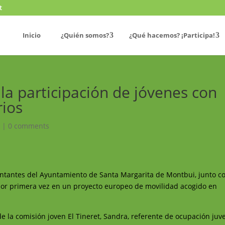
t
Inicio
¿Quién somos?
¿Qué hacemos? ¡Participa!
la participación de jóvenes con
rios
!
|
0 comments
entantes del Ayuntamiento de Santa Margarita de Montbui, junto co
por primera vez en un proyecto europeo de movilidad acogido en
 la comisión joven El Tineret, Sandra, referente de ocupación juve