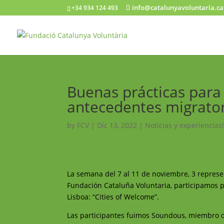
info@catalunyavoluntaria.ca
+34 934 124 493
Buenas prácticas para 
antecedentes migrato
by
FCV
|
Dic 13, 2022
|
Noticias y experiencias
La semana del 7 al 11 de noviembre, 3 repres
Fundación Cataluña Voluntaria, participamos 
Lisboa: “Cities of Welcome”.
Las participantes fuimos Soundous, miembro de