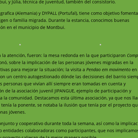
, y Júlia, técnica de juventud, también del consistorio.
grafica (Alemania) y DYPALL (Portufal), tiene como objetivo fomenta
rigen o familia migrada. Durante la estancia, conocimos buenas
ción en el municipio de Montbui.
 la atención, fueron: la mesa redonda en la que participaron
Comp
ionó, sobre la implicación de las personas jóvenes migradas en la
ivas para mejorar la situación; la visita a
Pendao em movimento
en
con un centro autogestionado dónde las decisiones del barrio siem
s personas que vivían allí siempre eran tomadas en cuenta y
ón de la asociación juvenil JIPANGUE, ejemplo de participación y
ra la comunidad. Destacamos esta última asociación, ya que nos ll
tenía la ponente, se notaba la ilusión que tenía por el proyecto q
onas jóvenes.
conjunto y cooperativo durante toda la semana, así como la implica
nto entidades colaboradoras como participantes, que nos implicamo
y proyecto salieran de la mejor manera posible.