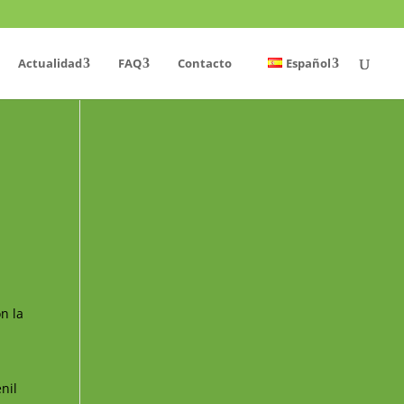
Actualidad
FAQ
Contacto
Español
n la
nil