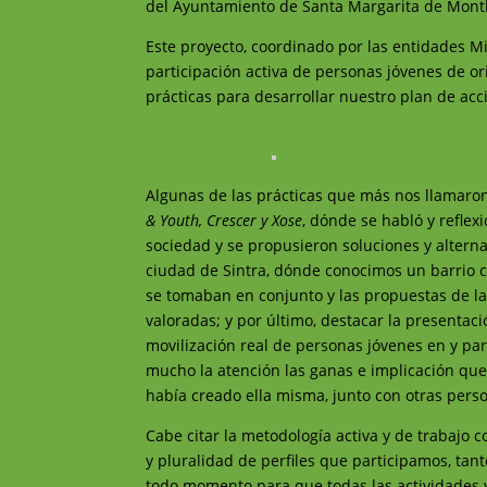
del Ayuntamiento de Santa Margarita de Montbui
Este proyecto, coordinado por las entidades Mi
participación activa de personas jóvenes de o
prácticas para desarrollar nuestro plan de ac
Algunas de las prácticas que más nos llamaron
& Youth, Crescer y Xose
, dónde se habló y reflex
sociedad y se propusieron soluciones y alternat
ciudad de Sintra, dónde conocimos un barrio 
se tomaban en conjunto y las propuestas de la
valoradas; y por último, destacar la presentaci
movilización real de personas jóvenes en y pa
mucho la atención las ganas e implicación que 
había creado ella misma, junto con otras pers
Cabe citar la metodología activa y de trabajo 
y pluralidad de perfiles que participamos, ta
todo momento para que todas las actividades 