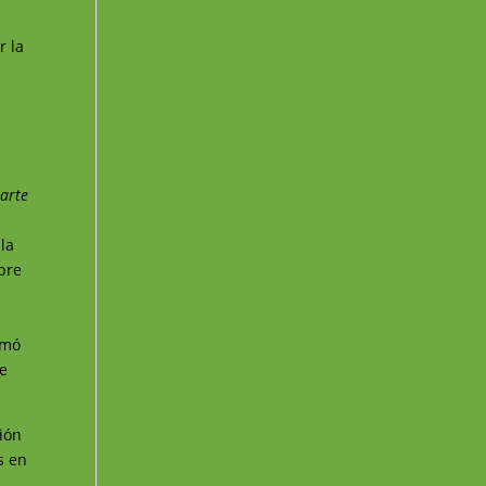
r la
arte
 la
pre
amó
ue
ción
s en