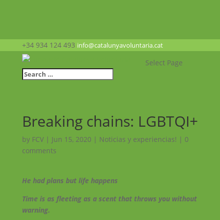
+34 934 124 493
info@catalunyavoluntaria.cat
Select Page
Breaking chains: LGBTQI+
by
FCV
|
Jun 15, 2020
|
Noticias y experiencias!
|
0
comments
He had plans but life happens
Time is as fleeting as a scent that throws you without
warning.