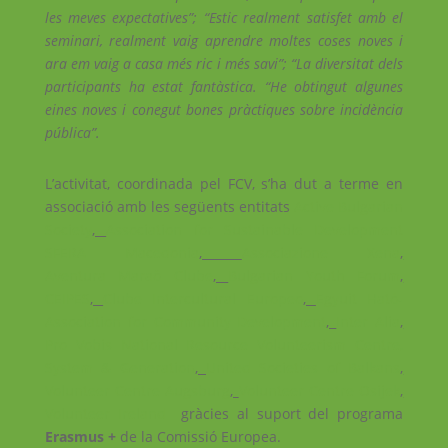
les meves expectatives”; “Estic realment satisfet amb el
seminari, realment vaig aprendre moltes coses noves i
ara em vaig a casa més ric i més savi”; “La diversitat dels
participants ha estat fantàstica. “He obtingut algunes
eines noves i conegut bones pràctiques sobre incidència
pública”.
L’activitat, coordinada pel FCV, s’ha dut a terme en
associació amb les següents entitats
Active Bulgarian
Society
,
Association for Sustainable Deve
lopment
SFERA Macedonia
,
Associazione Xena
,
Aventura
Maraô Clube
,
Bulgarian Youth Forum
,
CEIPES
,
Clube Intercultural Europeo
,
Egyuit Ható-
Association for Community Development
,
Inter Alia
,
Pro Vobis National Resource Volunteerism Centre,
System & Generation
,
United Societies of Balkans
,
Volunteer Centre Augsburg
,
Volunteer Centre Osijek
,
Volunteer Ireland
gràcies al suport del programa
Erasmus +
de la Comissió Europea.