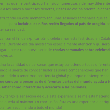
o en las que he participado, han sido numerosas y de muy diferente
 a los niños a hacer los deberes, clases de cocina oriental o danza
disfrutando en este momento son unas sesiones semanales que se l
espe
, para
incluir a los niños recién llegados al país de acogida
, 
er su realidad.
al con el fin de explicar cómo celebramos esta festividad en Catal
paña. Durante ese día mostraron especialmente atención y quisier
lugar a crear una nueva serie de
charlas semanales sobre celebrac
royecto.
cina la cantidad de personas que estoy conociendo, todas diferent
enido la suerte de conocer historias sobre compañeros/as que han
 aprendido a tener más conciencia global y, aunque no siempre sea 
ue conocer a personas de diferentes partes del mundo ayuda a 
e saber cómo interactuar y acercarte a las personas.
 y tengo la sensación de que esta experiencia se me está haciendo
me queda al máximo. En conclusión, ésta es una experiencia enriq
ho antes, recomiendo a todo el mundo!