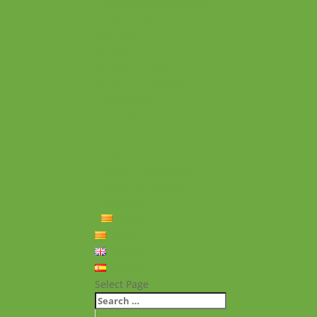
Experiències personals
Què hem fet
Historial
Notícies
Projectes realitzats
Vídeos de projectes
Publicacions
Memoria
Presència Internacional
FAQ
Política de privacitat
Política de cookies
Contacte
Català
Català
English
Español
Select Page