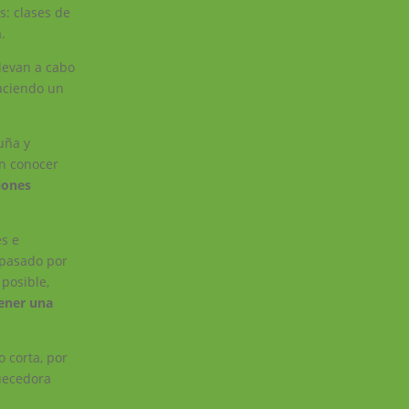
s: clases de
.
levan a cabo
haciendo un
uña y
on conocer
iones
es e
 pasado por
posible,
tener una
 corta, por
uecedora