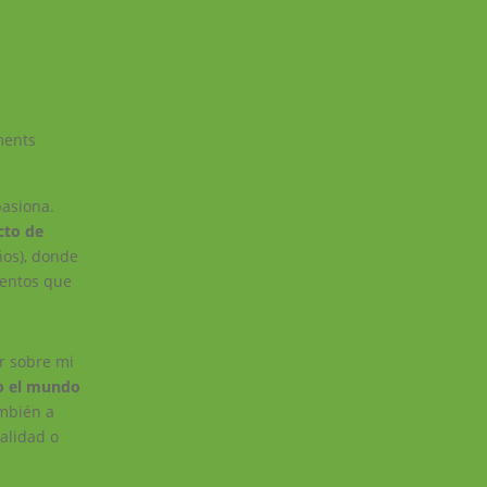
ments
asiona.
cto de
ños), donde
ventos que
r sobre mi
do el mundo
ambién a
ealidad o