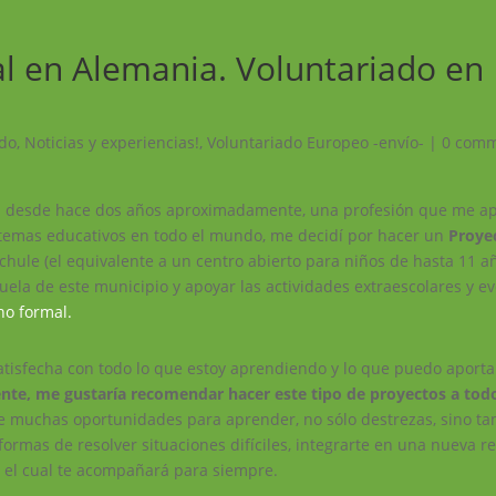
l en Alemania. Voluntariado en
ndo
,
Noticias y experiencias!
,
Voluntariado Europeo -envío-
|
0 com
a desde hace dos años aproximadamente, una profesión que me ap
istemas educativos en todo el mundo, me decidí por hacer un
Proye
ule (el equivalente a un centro abierto para niños de hasta 11 a
cuela de este municipio y apoyar las actividades extraescolares y e
no formal.
atisfecha con todo lo que estoy aprendiendo y lo que puedo aporta
nte, me gustaría recomendar hacer este tipo de proyectos a to
ece muchas oportunidades para aprender, no sólo destrezas, sino t
formas de resolver situaciones difíciles, integrarte en una nueva r
, el cual te acompañará para siempre.