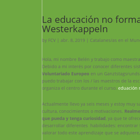
La educación no forma
Westerkappeln
by
FCV
|
abr. 8, 2019
|
Catalanes/as en el Mu
Hola, mi nombre Belén y trabajo como maestr
Debido a mi interés por conocer diferentes s
Voluntariado Europeo
en un Ganztstagsrundsch
puedo trabajar con los / las maestros de la es
organiza el centro durante el curso.
eduación 
Actualmente llevo ya seis meses y estoy muy s
cultura, conocimientos o motivaciones.
Realme
que pueda y tenga curiosidad
, ya que te ofr
desarrollar diferentes habilidades: encontrar 
valorar todo este aprendizaje que se adquiere