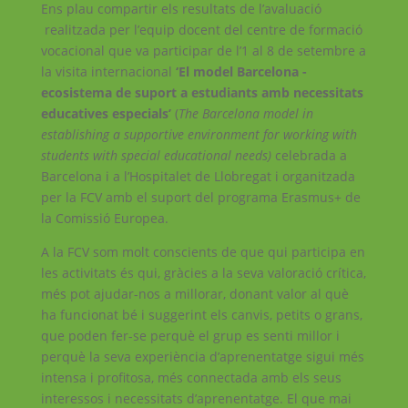
Ens plau compartir els resultats de l’avaluació
realitzada per l’equip docent del centre de formació
vocacional que va participar de l’1 al 8 de setembre a
la visita internacional
‘El model Barcelona -
ecosistema de suport a estudiants amb necessitats
educatives especials’
(
The Barcelona model in
establishing a supportive environment for working with
students with special educational needs)
celebrada a
Barcelona i a l’Hospitalet de Llobregat i organitzada
per la FCV amb el suport del programa Erasmus+ de
la Comissió Europea.
A la FCV som molt conscients de que qui participa en
les activitats és qui, gràcies a la seva valoració crítica,
més pot ajudar-nos a millorar, donant valor al què
ha funcionat bé i suggerint els canvis, petits o grans,
que poden fer-se perquè el grup es senti millor i
perquè la seva experiència d’aprenentatge sigui més
intensa i profitosa, més connectada amb els seus
interessos i necessitats d’aprenentatge. El que mai