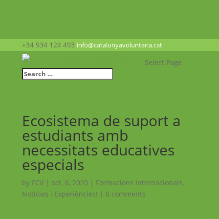
+34 934 124 493
info@catalunyavoluntaria.cat
Select Page
Ecosistema de suport a
estudiants amb
necessitats educatives
especials
by
FCV
|
oct. 6, 2020
|
Formacions Internacionals
,
Noticies i Experiències!
|
0 comments