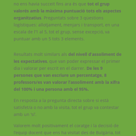
no ens havia succeït fins ara és que
tot el grup
valorés amb la màxima puntuació tots els aspectes
organitzatius
. Preguntats sobre 3 qüestions
logístiques: allotjament, menjars i transport, en una
escala de l’1 al 5, tot el grup, sense excepció, va
puntuar amb un 5 tots 3 elements.
Resultats molt similars als
del nivell d’assoliment de
les expectatives
, que van poder expressar el primer
dia i valorar per escrit en el darrer.
De les 9
persones que van escriure un percentatge, 8
professors/es van valorar l’assoliment amb la xifra
del 100% i una persona amb el 95%.
En resposta a la pregunta directa sobre si està
satisfet/a o no amb la visita, tot el grup va contestar
amb un ‘sí’.
Valorem molt positivament el coratge i la decisió de
l’equip docent que ens ha visitat des de Bulgària, tot