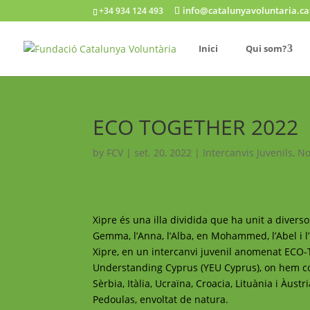
info@catalunyavoluntaria.ca
+34 934 124 493
Inici
Qui som?
ECO TOGETHER 2022
by
FCV
|
set. 20, 2022
|
Intercanvis Juvenils
,
No
Xipre és una illa dividida que ha unit a divers
Gemma, l’Anna, l’Alba, en Mohammed, l’Abel i l
Xipre, en un intercanvi juvenil anomenat ECO-
Understanding Cyprus (YEU Cyprus), on hem com
Sèrbia, Itàlia, Ucraïna, Croacia, Lituània i Àustr
Pedoulas, envoltat de natura.