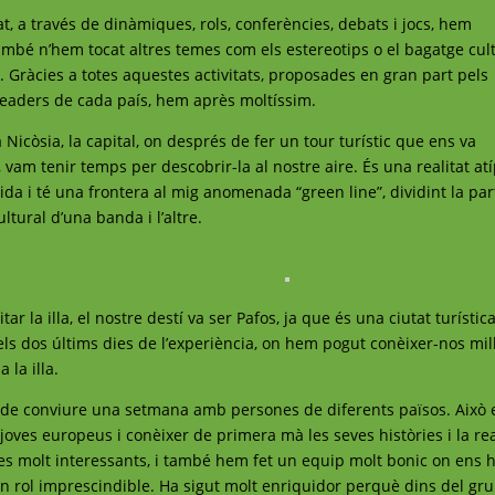
itat, a través de dinàmiques, rols, conferències, debats i jocs, hem
mbé n’hem tocat altres temes com els estereotips o el bagatge cul
l. Gràcies a totes aquestes activitats, proposades en gran part pels
 leaders de cada país, hem après moltíssim.
còsia, la capital, on després de fer un tour turístic que ens va
t, vam tenir temps per descobrir-la al nostre aire. És una realitat at
dida i té una frontera al mig anomenada “green line”, dividint la par
ultural d’una banda i l’altre.
ar la illa, el nostre destí va ser Pafos, ja que és una ciutat turístic
els dos últims dies de l’experiència, on hem pogut conèixer-nos mil
 la illa.
et de conviure una setmana amb persones de diferents països. Això 
oves europeus i conèixer de primera mà les seves històries i la rea
es molt interessants, i també hem fet un equip molt bonic on ens
un rol imprescindible. Ha sigut molt enriquidor perquè dins del gr