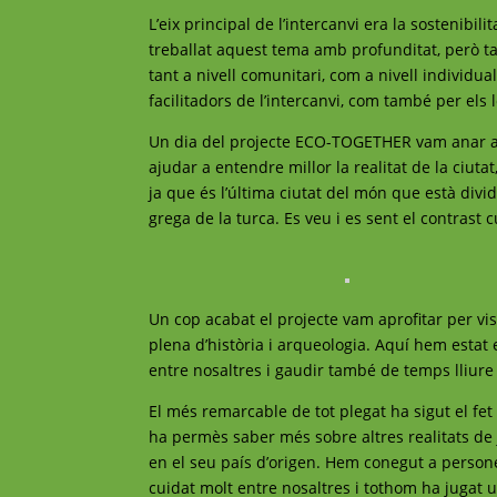
L’eix principal de l’intercanvi era la sostenibil
treballat aquest tema amb profunditat, però ta
tant a nivell comunitari, com a nivell individua
facilitadors de l’intercanvi, com també per els
Un dia del projecte ECO-TOGETHER vam anar a Ni
ajudar a entendre millor la realitat de la ciuta
ja que és l’última ciutat del món que està divi
grega de la turca. Es veu i es sent el contrast c
Un cop acabat el projecte vam aprofitar per visit
plena d’història i arqueologia. Aquí hem estat 
entre nosaltres i gaudir també de temps lliure a
El més remarcable de tot plegat ha sigut el f
ha permès saber més sobre altres realitats de j
en el seu país d’origen. Hem conegut a person
cuidat molt entre nosaltres i tothom ha jugat 