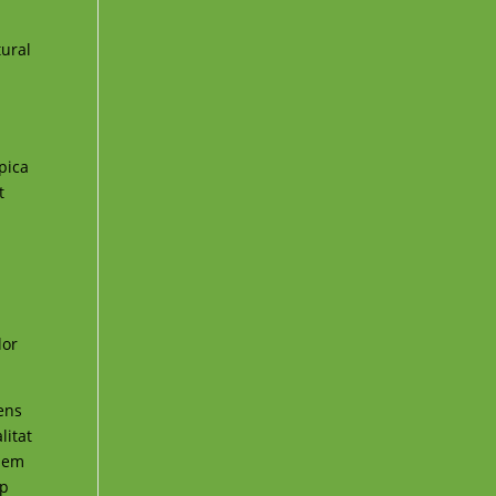
tural
ípica
t
a
lor
ens
litat
 hem
up