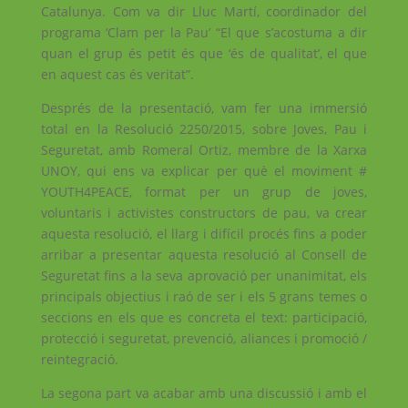
Catalunya. Com va dir Lluc Martí, coordinador del
programa ‘Clam per la Pau’ “El que s’acostuma a dir
quan el grup és petit és que ‘és de qualitat’, el que
en aquest cas és veritat”.
Després de la presentació, vam fer una immersió
total en la Resolució 2250/2015, sobre Joves, Pau i
Seguretat, amb Romeral Ortiz, membre de la Xarxa
UNOY, qui ens va explicar per què el moviment #
YOUTH4PEACE, format per un grup de joves,
voluntaris i activistes constructors de pau, va crear
aquesta resolució, el llarg i difícil procés fins a poder
arribar a presentar aquesta resolució al Consell de
Seguretat fins a la seva aprovació per unanimitat, els
principals objectius i raó de ser i els 5 grans temes o
seccions en els que es concreta el text: participació,
protecció i seguretat, prevenció, aliances i promoció /
reintegració.
La segona part va acabar amb una discussió i amb el