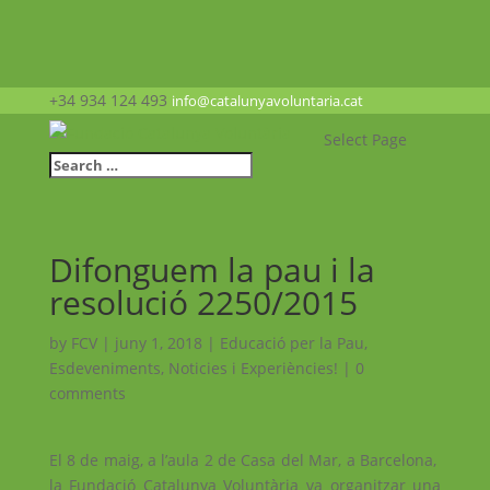
+34 934 124 493
info@catalunyavoluntaria.cat
Select Page
Difonguem la pau i la
resolució 2250/2015
by
FCV
|
juny 1, 2018
|
Educació per la Pau
,
Esdeveniments
,
Noticies i Experiències!
|
0
comments
El 8 de maig, a l’aula 2 de Casa del Mar, a Barcelona, ​​
la Fundació Catalunya Voluntària va organitzar una