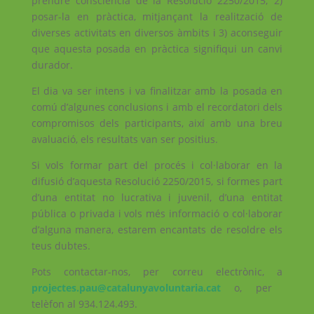
prendre consciència de la Resolució 2250/2015; 2)
posar-la en pràctica, mitjançant la realització de
diverses activitats en diversos àmbits i 3) aconseguir
que aquesta posada en pràctica signifiqui un canvi
durador.
El dia va ser intens i va finalitzar amb la posada en
comú d’algunes conclusions i amb el recordatori dels
compromisos dels participants, així amb una breu
avaluació, els resultats van ser positius.
Si vols formar part del procés i col·laborar en la
difusió d’aquesta Resolució 2250/2015, si formes part
d’una entitat no lucrativa i juvenil, d’una entitat
pública o privada i vols més informació o col·laborar
d’alguna manera, estarem encantats de resoldre els
teus dubtes.
Pots contactar-nos, per correu electrònic, a
projectes.pau@catalunyavoluntaria.cat
o, per
telèfon al 934.124.493.