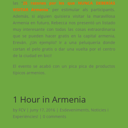
las “
25 razones por les que NUNCA DEBERÍAS
VISITAR Armenia
” per estimular als participants.
Además, si alguien quisiera visitar la maravillosa
Armenia en futuro, Rebecca nos presentó un listado
muy interesante con todas las cosas extraordinaria
que se pueden hacer gratis en la capital armenia,
Ereván. ¿Un ejemplo? Ir a una peluquería donde
cortan el pelo gratis o dar una vuelta por el centro
de la ciudad en bici!
El evento se acabó con un pica pica de productos
típicos armenios.
1 Hour in Armenia
by
FCV
|
juny 17, 2016
|
Esdeveniments
,
Noticies i
Experiències!
|
0 comments