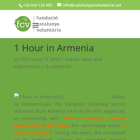
info@catalunyavoluntaria.cat
+34 934 124 493
1 Hour in Armenia
by
FCV
|
juny 17, 2016
|
Events
,
News and
experiences!
|
0 comments
Rebec
ca Hovhannisyan, the European Voluntary Service
volunteer from Armenia here in the FCV, organized,
in partnership with
ACAB – Armenian Cultural
Association of Barcelona
, the semi-formal event “
1
Hour in Armenia
”. During the event, she introduced
us to Armenian culture by providing general