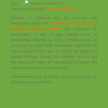
però
complet vídeo titulat “
Per què Armènia?
“.
Després, la Rebecca ens va ensenyar una
presentació sobre les “
25 raons per les que MAI
HAURIES VISITAR Armènia
” per estimular als
participants. A més, si algú volgués visitar la
meravellosa Armènia en futur, la Rebecca ens va
presentar un llistat molt interessant amb totes les
coses extraordinàries que es poden fer gratis a la
capital armènia, Erevan. Un exemple? Anar a una
perruqueria on tallen els cabells gratis o donar una
volta pel centre de la ciutat en bici!
L’esdeveniment es va acabar amb un pica pica de
productes típics armenis.