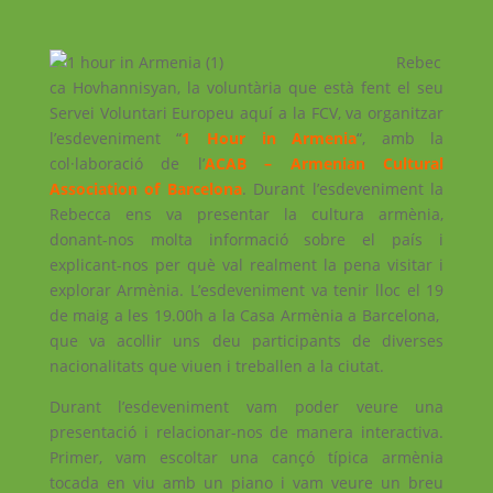
Rebec
ca Hovhannisyan, la voluntària que està fent el seu
Servei Voluntari Europeu aquí a la FCV, va organitzar
l’esdeveniment “
1 Hour in Armenia
“, amb la
col·laboració de l’
ACAB – Armenian Cultural
Association of Barcelona
. Durant l’esdeveniment la
Rebecca ens va presentar la cultura armènia,
donant-nos molta informació sobre el país i
explicant-nos per què val realment la pena visitar i
explorar Armènia. L’esdeveniment va tenir lloc el 19
de maig a les 19.00h a la Casa Armènia a Barcelona, ​​
que va acollir uns deu participants de diverses
nacionalitats que viuen i treballen a la ciutat.
Durant l’esdeveniment vam poder veure una
presentació i relacionar-nos de manera interactiva.
Primer, vam escoltar una cançó típica armènia
tocada en viu amb un pia
no i vam veure un breu